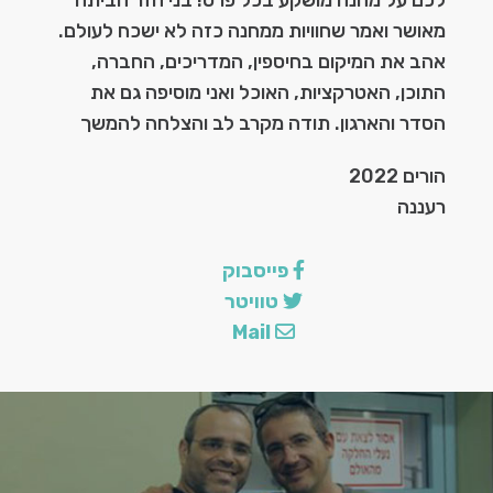
לכם על מחנה מושקע בכל פרט! בני חזר הביתה
מאושר ואמר שחוויות ממחנה כזה לא ישכח לעולם.
אהב את המיקום בחיספין, המדריכים, החברה,
התוכן, האטרקציות, האוכל ואני מוסיפה גם את
הסדר והארגון. תודה מקרב לב והצלחה להמשך
הורים 2022
רעננה
הצ
פייסבוק
טוויטר
Mail
לה