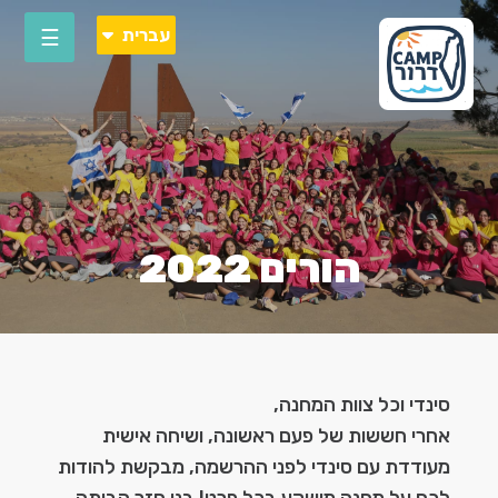
Please
עברית
note:
This
או
website
includes
an
accessibility
system.
הורים 2022
סינדי וכל צוות המחנה,
הר
אחרי חששות של פעם ראשונה, ושיחה אישית
הת
מעודדת עם סינדי לפני ההרשמה, מבקשת להודות