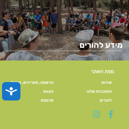
מידע להורים
מפת האתר
אודות
הרשמה, תאריכים, ביטול
TY
התוכניות שלנו
הצוות
להורים
תרומות