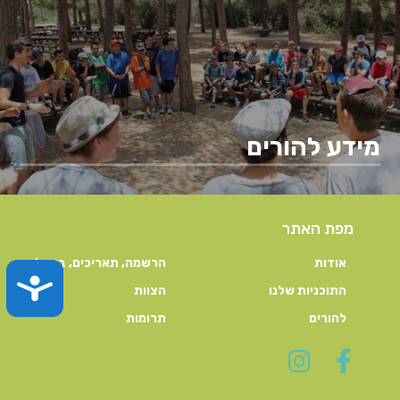
מידע להורים
מפת האתר
אודות
הרשמה, תאריכים, ביטול
TY
התוכניות שלנו
הצוות
להורים
תרומות