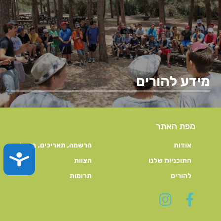
מידע להורים
מפת האתר
אודות
הרשמה, תאריכים, ביטול
TY
התוכניות שלנו
הצוות
להורים
תרומות