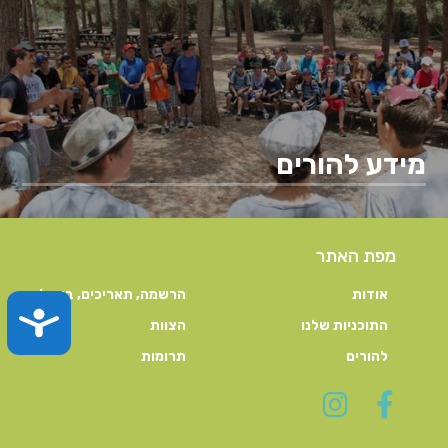
מידע להורים
מפת האתר
אודות
הרשמה, תאריכים, ביטול
TY
התוכניות שלנו
הצוות
להורים
תרומות