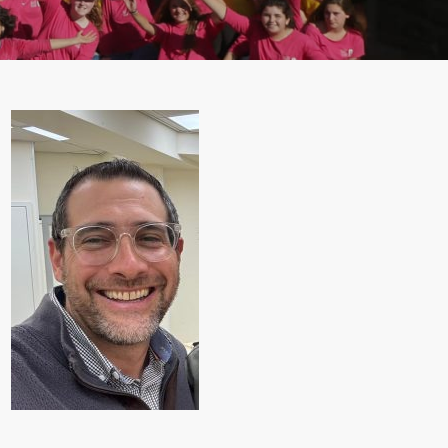
adjust
the
website
to
people
with
visual
disabilities
who
are
using
a
screen