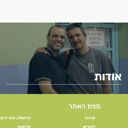
reader;
Press
Control-
F10
to
open
an
אודות
accessibility
menu.
מפת האתר
אודות
הרשמה, תאריכים, 
להורים
תרומות