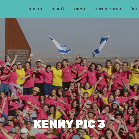
טול
התוכניות שלנו
הצוות
להורים
תרומות
KENNY PIC 3