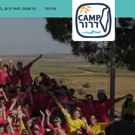
Please
אודות
הרשמה, תאריכים, בי
note:
This
website
includes
an
accessibility
system.
Press
Control-
F11
to