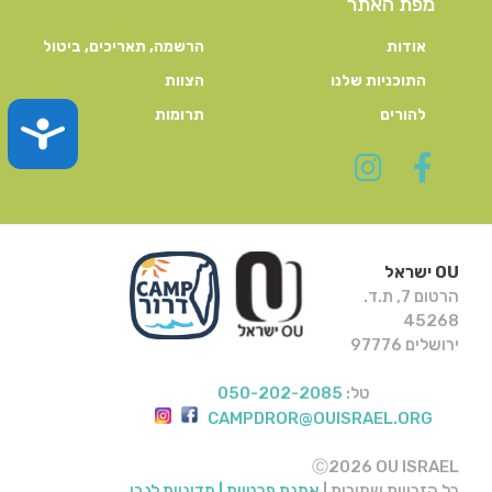
מפת האתר
אודות
הרשמה, תאריכים, ביטול
התוכניות שלנו
הצוות
להורים
תרומות
TY
OU ישראל
הרטום 7, ת.ד.
45268
ירושלים 97776
טל:
050-202-2085
CAMPDROR@OUISRAEL.ORG
Ⓒ2026 OU ISRAEL
כל הזכויות שמורות |
אמנת פרטיות |
מדיניות לגבי