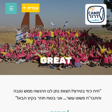
Please
עברית
note:
This
או
website
includes
an
accessibility
system.
GREAT
"היה כיף בטירוף! הצוות נתן לנו הרגשה ממש טובה
הר
והחבר'ה פשוט עשר… אני בטוח חוזר בקיץ הבא!"
הת