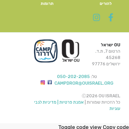
להורים
תרומות
OU ישראל
הרטום 7, ת.ד.
45268
ירושלים 97776
טל:
050-202-2085
CAMPDROR@OUISRAEL.ORG
Ⓒ2026 OU ISRAEL
כל הזכויות שמורות |
אמנת פרטיות |
מדיניות לגבי
עוגיות
Toggle code view Copy code